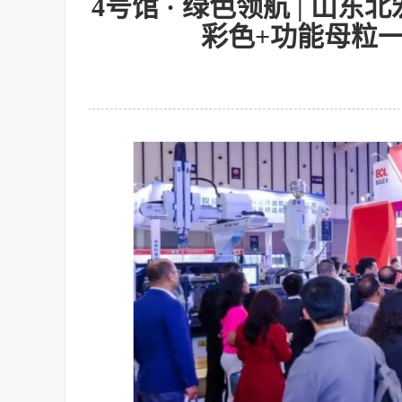
4号馆 · 绿色领航 | 山
彩色+功能母粒