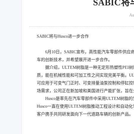
SABIC将
Au
SABIC将与Husco进一步合作
6月10日，SABIC宣布，高性能汽车零部件供应商
车的创新技术，并希望展开进一步合作。
据介绍，ULTEM树脂是一种无定形热塑性PE
质，能在机械性能和可加工性之间实现完美平衡。UL
可应用于可变气门正时、可变排量油泵控制和停缸控制
场需求，公司正在新加坡和美国进行产能扩张，旨在全
Husco是率先在汽车零部件中采用ULTEM
Husco一直在使用ULTEM树脂推动工程设计和自动
客户携手共同研发面向下一代道路车辆的创新产品。