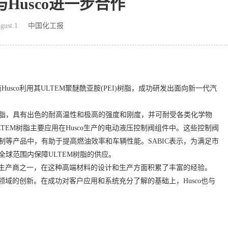
与Husco进一步合作
gust.1
中国化工报
Husco利用其ULTEM聚醚酰亚胺(PEI)树脂，成功研发出面向新一代汽
I树脂，具有出色的耐高温性和极高的强度和刚度，并可耐受各类化学物
TEM树脂主要应用在Husco生产的电动液压控制阀组件中。这些控制阀
等产品中，有助于提高燃油效率和车辆性能。SABIC表示，为满足市
球范围内保障ULTEM树脂的供应。
树脂的生产商之一，在这种高端材料的设计和生产方面积累了丰富的经验。
化领域的创新。在成功对客户应用和系统充分了解的基础上，Husco也与